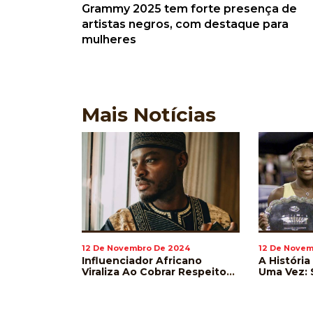
Grammy 2025 tem forte presença de
artistas negros, com destaque para
mulheres
Mais
Notícias
024
12 De Novembro De 2024
12 De Novem
Lança Livro
Influenciador Africano
A História
 No Universo
Viraliza Ao Cobrar Respeito
Uma Vez: 
Na Pronúncia De Nomes De
Williams 
Jogadores Durante A Copa
Wimbled
Do Mundo