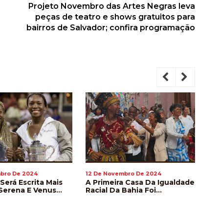
Projeto Novembro das Artes Negras leva
peças de teatro e shows gratuitos para
bairros de Salvador; confira programação
bro De 2024
12 De Novembro De 2024
12
 Será Escrita Mais
A Primeira Casa Da Igualdade
En
Serena E Venus
Racial Da Bahia Foi
Ve
Voltam A Disputar
Inaugurada Em Salvador
In
on
Mu