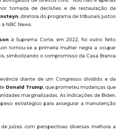
e advogados de direitos civis. “Isso não é apenas
hor tomada de decisões e de restauração da
nsteyn
, diretora do programa de tribunais justos
a à NBC News.
son
à Suprema Corte, em 2022, foi outro feito
son tornou-se a primeira mulher negra a ocupar
país, simbolizando o compromisso da Casa Branca
evância diante de um Congresso dividido e da
de
Donald Trump
, que prometeu mudanças que
unidades marginalizadas. As indicações de Biden,
apeso estratégico para assegurar a manutenção
de juízes com perspectivas diversas melhora a