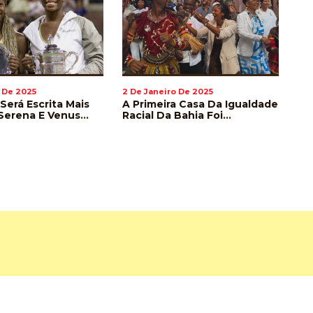
 De 2025
2 De Janeiro De 2025
2 D
 Será Escrita Mais
A Primeira Casa Da Igualdade
En
Serena E Venus
Racial Da Bahia Foi
Ve
Voltam A Disputar
Inaugurada Em Salvador
In
on
Mu