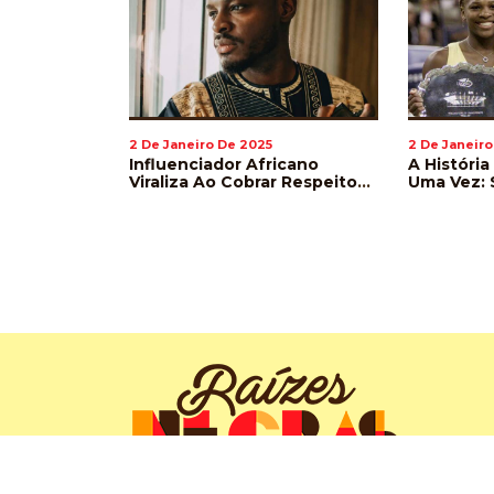
2 De Janeiro De 2025
2 De Janeiro
Lança Livro
Influenciador Africano
A História
 No Universo
Viraliza Ao Cobrar Respeito
Uma Vez: 
Na Pronúncia De Nomes De
Williams 
Jogadores Durante A Copa
Wimbled
Do Mundo