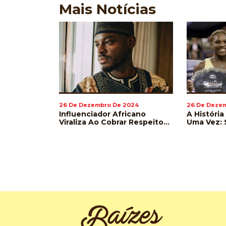
Mais
Notícias
2024
26 De Dezembro De 2024
26 De Deze
Lança Livro
Influenciador Africano
A História
 No Universo
Viraliza Ao Cobrar Respeito
Uma Vez: 
Na Pronúncia De Nomes De
Williams 
Jogadores Durante A Copa
Wimbled
Do Mundo