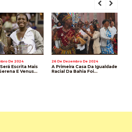
mbro De 2024
26 De Dezembro De 2024
26
 Será Escrita Mais
A Primeira Casa Da Igualdade
En
Serena E Venus
Racial Da Bahia Foi
Ve
Voltam A Disputar
Inaugurada Em Salvador
In
on
Mu