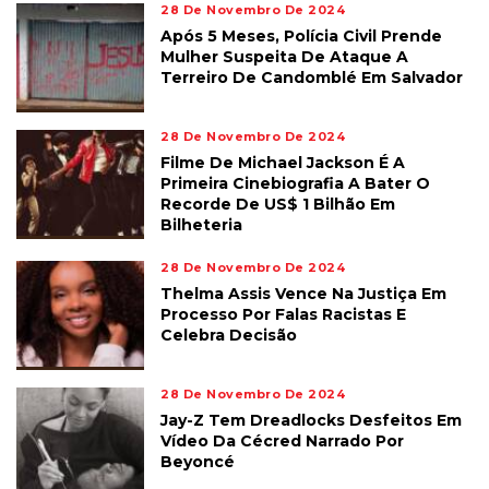
28 De Novembro De 2024
Após 5 Meses, Polícia Civil Prende
Mulher Suspeita De Ataque A
Terreiro De Candomblé Em Salvador
28 De Novembro De 2024
Filme De Michael Jackson É A
Primeira Cinebiografia A Bater O
Recorde De US$ 1 Bilhão Em
Bilheteria
28 De Novembro De 2024
Thelma Assis Vence Na Justiça Em
Processo Por Falas Racistas E
Celebra Decisão
28 De Novembro De 2024
Jay-Z Tem Dreadlocks Desfeitos Em
Vídeo Da Cécred Narrado Por
Beyoncé