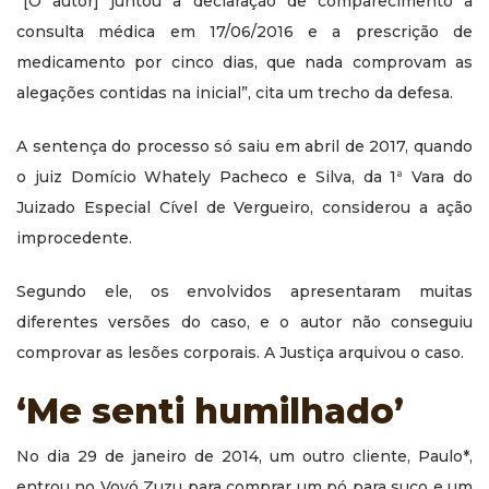
“[O autor] juntou a declaração de comparecimento à
consulta médica em 17/06/2016 e a prescrição de
medicamento por cinco dias, que nada comprovam as
alegações contidas na inicial”, cita um trecho da defesa.
A sentença do processo só saiu em abril de 2017, quando
o juiz Domício Whately Pacheco e Silva, da 1ª Vara do
Juizado Especial Cível de Vergueiro, considerou a ação
improcedente.
Segundo ele, os envolvidos apresentaram muitas
diferentes versões do caso, e o autor não conseguiu
comprovar as lesões corporais. A Justiça arquivou o caso.
‘Me senti humilhado’
No dia 29 de janeiro de 2014, um outro cliente, Paulo*,
entrou no Vovó Zuzu para comprar um pó para suco e um