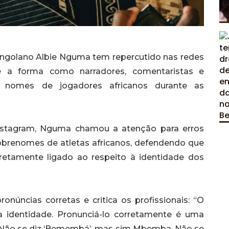
angolano Albie Nguma tem repercutido nas redes
e a forma como narradores, comentaristas e
 os nomes de jogadores africanos durante as
nstagram, Nguma chamou a atenção para erros
obrenomes de atletas africanos, defendendo que
retamente ligado ao respeito à identidade dos
onúncias corretas e critica os profissionais: “O
 identidade. Pronunciá-lo corretamente é uma
. Não se diz ‘Bemembá’, mas sim Mbemba. Não se